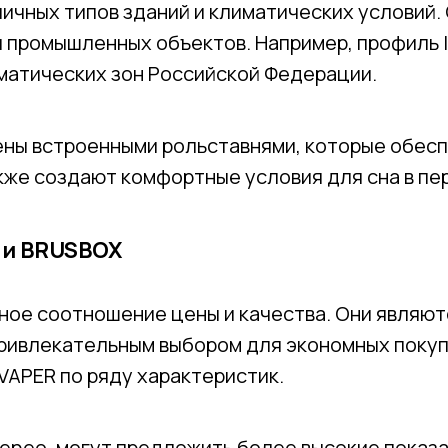
ичных типов зданий и климатических условий.
 промышленных объектов. Например, профиль I
матических зон Российской Федерации.
ны встроенными рольставнями, которые обесп
акже создают комфортные условия для сна в пе
 и BRUSBOX
ное соотношение цены и качества. Они являют
привлекательным выбором для экономных поку
VAPER по ряду характеристик.
Geneo, могут предложить более высокие показ