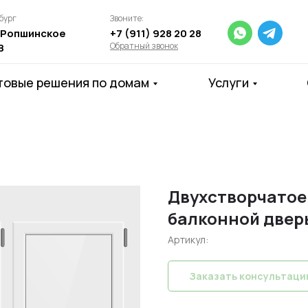
бург
Звоните:
 Ропшинское
+7 (911)
928 20 28
Обратный звонок
В
товые решения по домам
Услуги
Двухстворчатое
балконной двер
Артикул:
Заказать консультац