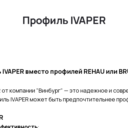
Профиль BRUSBOX
Профиль REHAU
Профиль IVAPER
 IVAPER вместо профилей REHAU или BR
 от компании "Винбург" — это надежное и сов
филь IVAPER может быть предпочтительнее про
R
ффективность
: