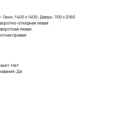
 Окно: 1400 x 1400; Дверь: 700 x 2160
оворотно-откидная левая
оворотная левая
ротная правая
акет: Нет
ывания: Да