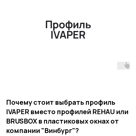
Профиль REHAU
Профиль
Профиль
BRUSBOX
IVAPER
Почему стоит выбрать профиль
IVAPER вместо профилей REHAU или
BRUSBOX в пластиковых окнах от
компании "Винбург"?