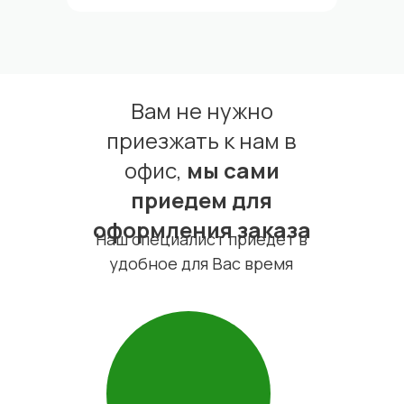
Вам не нужно
приезжать к нам в
офис,
мы сами
приедем для
оформления заказа
Наш специалист приедет в
удобное для Вас время