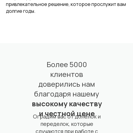
привлекательное решение, которое прослужит вам
долгие годы.
Более 5000
клиентов
доверились нам
благодаря нашему
высокому качеству
и честной цене
Оградим вас от долелок и
переделок, которые
случаются при работе с