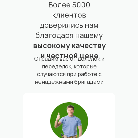
Более 5000
клиентов
доверились нам
благодаря нашему
высокому качеству
и честной цене
Оградим вас от долелок и
переделок, которые
случаются при работе с
ненадежными бригадами