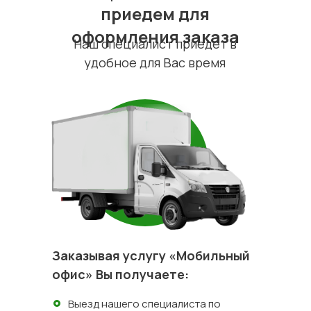
приедем для
оформления заказа
Наш специалист приедет в
удобное для Вас время
Заказывая услугу «Мобильный
офис» Вы получаете:
Выезд нашего специалиста по